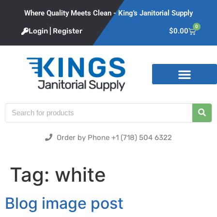
Where Quality Meets Clean - King's Janitorial Supply
0
Login | Register
$
0.00
Product Categories
Order by Phone +1 (718) 504 6322
Tag:
white
Blog image post