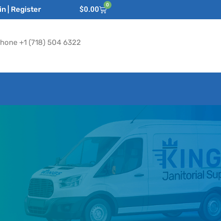
0
n | Register
$
0.00
hone +1 (718) 504 6322